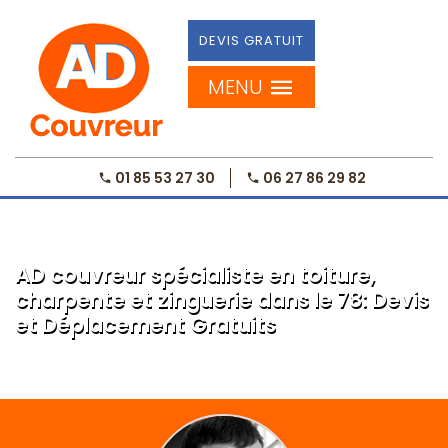
DEVIS GRATUIT
MENU
01 85 53 27 30
06 27 86 29 82
AD couvreur spécialiste en toiture,
charpente et zinguerie dans le 78: Devis
et Déplacement Gratuits